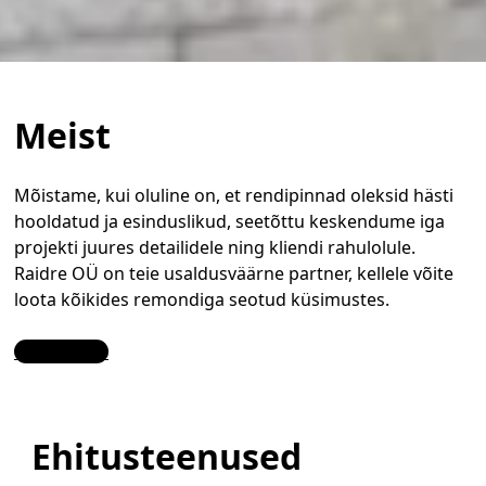
Meist
Mõistame, kui oluline on, et rendipinnad oleksid hästi
hooldatud ja esinduslikud, seetõttu keskendume iga
projekti juures detailidele ning kliendi rahulolule.
Raidre OÜ on teie usaldusväärne partner, kellele võite
loota kõikides remondiga seotud küsimustes.
Contact Us
Ehitusteenused