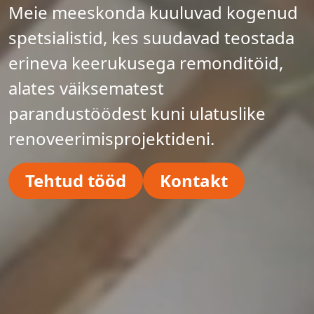
Meie meeskonda kuuluvad kogenud
spetsialistid, kes suudavad teostada
erineva keerukusega remonditöid,
alates väiksematest
parandustöödest kuni ulatuslike
renoveerimisprojektideni.
Tehtud tööd
Kontakt