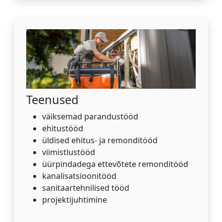
Teenused
väiksemad parandustööd
ehitustööd
üldised ehitus- ja remonditööd
viimistlustööd
üürpindadega ettevõtete remonditööd
kanalisatsioonitööd
sanitaartehnilised tööd
projektijuhtimine