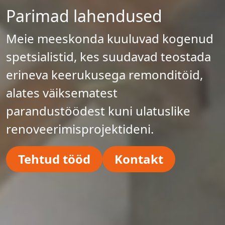
Parimad lahendused
Meie meeskonda kuuluvad kogenud
spetsialistid, kes suudavad teostada
erineva keerukusega remonditöid,
alates väiksematest
parandustöödest kuni ulatuslike
renoveerimisprojektideni.
Tehtud tööd
Kontakt