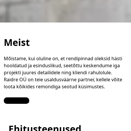
Meist
Mõistame, kui oluline on, et rendipinnad oleksid hästi
hooldatud ja esinduslikud, seetõttu keskendume iga
projekti juures detailidele ning kliendi rahulolule.
Raidre OÜ on teie usaldusväärne partner, kellele võite
loota kõikides remondiga seotud küsimustes.
Contact Us
Ehitusteenused