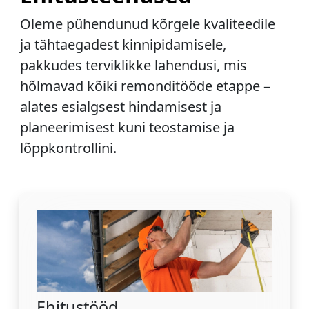
Oleme pühendunud kõrgele kvaliteedile
ja tähtaegadest kinnipidamisele,
pakkudes terviklikke lahendusi, mis
hõlmavad kõiki remonditööde etappe –
alates esialgsest hindamisest ja
planeerimisest kuni teostamise ja
lõppkontrollini.
Ehitustööd