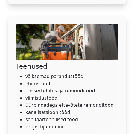
Teenused
väiksemad parandustööd
ehitustööd
üldised ehitus- ja remonditööd
viimistlustööd
üürpindadega ettevõtete remonditööd
kanalisatsioonitööd
sanitaartehnilised tööd
projektijuhtimine