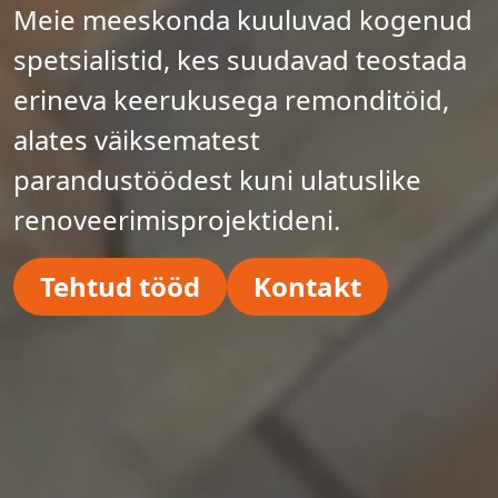
Meie meeskonda kuuluvad kogenud
spetsialistid, kes suudavad teostada
erineva keerukusega remonditöid,
alates väiksematest
parandustöödest kuni ulatuslike
renoveerimisprojektideni.
Tehtud tööd
Kontakt