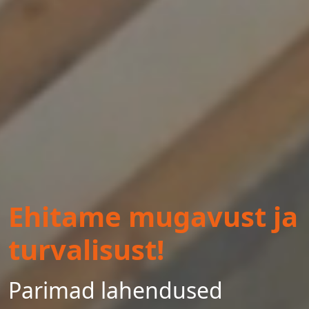
Ehitame mugavust ja
turvalisust!
Parimad lahendused