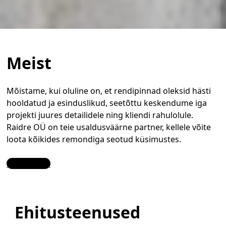
Meist
Mõistame, kui oluline on, et rendipinnad oleksid hästi
hooldatud ja esinduslikud, seetõttu keskendume iga
projekti juures detailidele ning kliendi rahulolule.
Raidre OÜ on teie usaldusväärne partner, kellele võite
loota kõikides remondiga seotud küsimustes.
Contact Us
Ehitusteenused