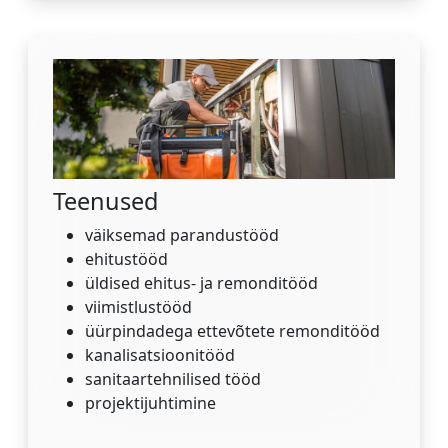
Teenused
väiksemad parandustööd
ehitustööd
üldised ehitus- ja remonditööd
viimistlustööd
üürpindadega ettevõtete remonditööd
kanalisatsioonitööd
sanitaartehnilised tööd
projektijuhtimine