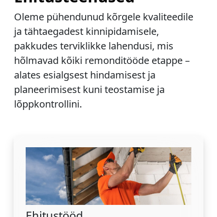
Oleme pühendunud kõrgele kvaliteedile
ja tähtaegadest kinnipidamisele,
pakkudes terviklikke lahendusi, mis
hõlmavad kõiki remonditööde etappe –
alates esialgsest hindamisest ja
planeerimisest kuni teostamise ja
lõppkontrollini.
Ehitustööd