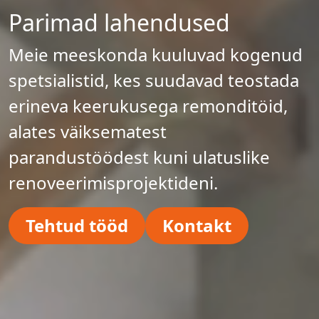
Parimad lahendused
Meie meeskonda kuuluvad kogenud
spetsialistid, kes suudavad teostada
erineva keerukusega remonditöid,
alates väiksematest
parandustöödest kuni ulatuslike
renoveerimisprojektideni.
Tehtud tööd
Kontakt