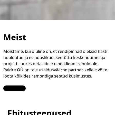
Meist
Mõistame, kui oluline on, et rendipinnad oleksid hästi
hooldatud ja esinduslikud, seetõttu keskendume iga
projekti juures detailidele ning kliendi rahulolule.
Raidre OÜ on teie usaldusväärne partner, kellele võite
loota kõikides remondiga seotud küsimustes.
Contact Us
Ehitusteenused