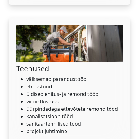
Teenused
väiksemad parandustööd
ehitustööd
üldised ehitus- ja remonditööd
viimistlustööd
üürpindadega ettevõtete remonditööd
kanalisatsioonitööd
sanitaartehnilised tööd
projektijuhtimine