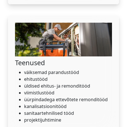
Teenused
väiksemad parandustööd
ehitustööd
üldised ehitus- ja remonditööd
viimistlustööd
üürpindadega ettevõtete remonditööd
kanalisatsioonitööd
sanitaartehnilised tööd
projektijuhtimine