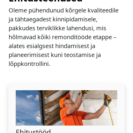
Oleme pühendunud kõrgele kvaliteedile
ja tähtaegadest kinnipidamisele,
pakkudes terviklikke lahendusi, mis
hõlmavad kõiki remonditööde etappe –
alates esialgsest hindamisest ja
planeerimisest kuni teostamise ja
lõppkontrollini.
Ehitustööd