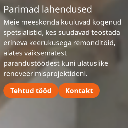
Parimad lahendused
Meie meeskonda kuuluvad kogenud
spetsialistid, kes suudavad teostada
erineva keerukusega remonditöid,
alates väiksematest
parandustöödest kuni ulatuslike
renoveerimisprojektideni.
Tehtud tööd
Kontakt