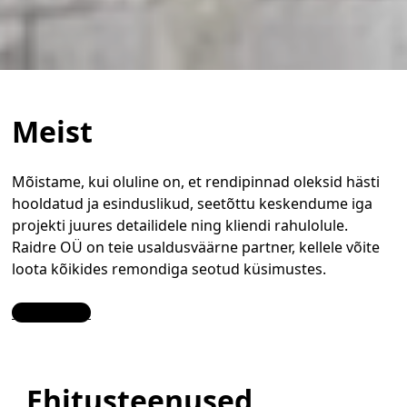
Meist
Mõistame, kui oluline on, et rendipinnad oleksid hästi
hooldatud ja esinduslikud, seetõttu keskendume iga
projekti juures detailidele ning kliendi rahulolule.
Raidre OÜ on teie usaldusväärne partner, kellele võite
loota kõikides remondiga seotud küsimustes.
Contact Us
Ehitusteenused