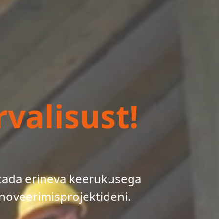
valisust!
tada erineva keerukusega
noveerimisprojektideni.