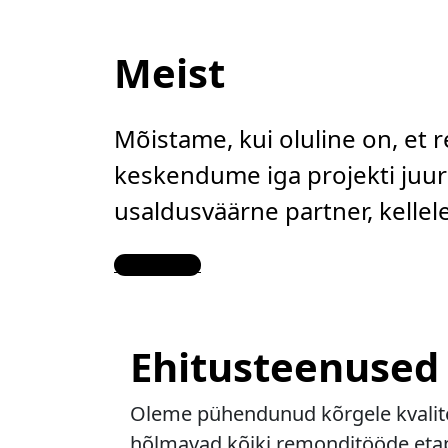
Meist
Mõistame, kui oluline on, et 
keskendume iga projekti juure
usaldusväärne partner, kelle
Contact Us
Ehitusteenused
Oleme pühendunud kõrgele kvalitee
hõlmavad kõiki remonditööde etapp