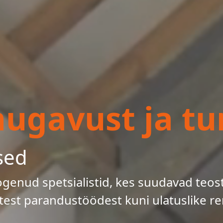
gavust ja tur
sed
enud spetsialistid, kes suudavad teos
test parandustöödest kuni ulatuslike re