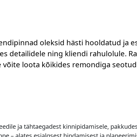
rendipinnad oleksid hästi hooldatud ja e
s detailidele ning kliendi rahulolule. R
le võite loota kõikides remondiga seotu
dile ja tähtaegadest kinnipidamisele, pakkudes 
e – alates esialgsest hindamisest ja planeerimi