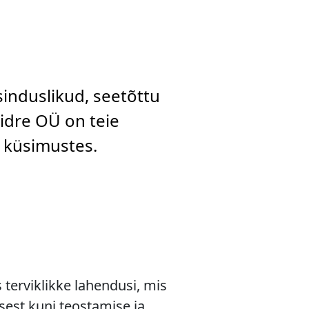
sinduslikud, seetõttu
aidre OÜ on teie
d küsimustes.
terviklikke lahendusi, mis
sest kuni teostamise ja