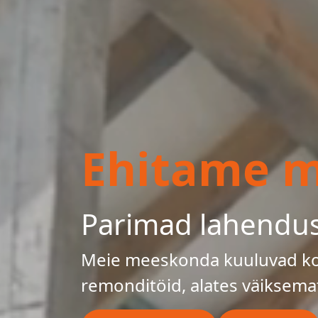
Ehitame mu
Parimad lahendu
Meie meeskonda kuuluvad kog
remonditöid, alates väiksema