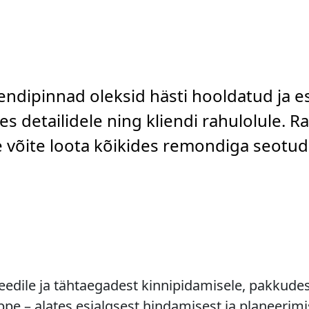
rendipinnad oleksid hästi hooldatud ja e
s detailidele ning kliendi rahulolule. R
le võite loota kõikides remondiga seotu
dile ja tähtaegadest kinnipidamisele, pakkudes 
e – alates esialgsest hindamisest ja planeerimi