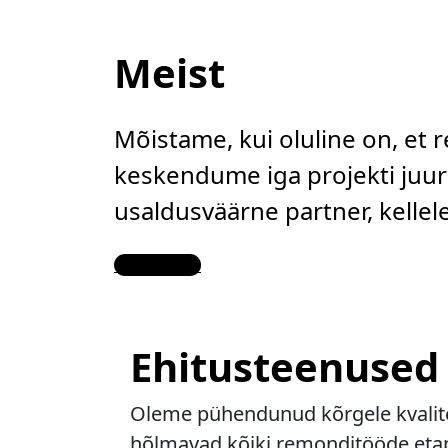
Meist
Mõistame, kui oluline on, et 
keskendume iga projekti juure
usaldusväärne partner, kelle
Contact Us
Ehitusteenused
Oleme pühendunud kõrgele kvalitee
hõlmavad kõiki remonditööde etapp