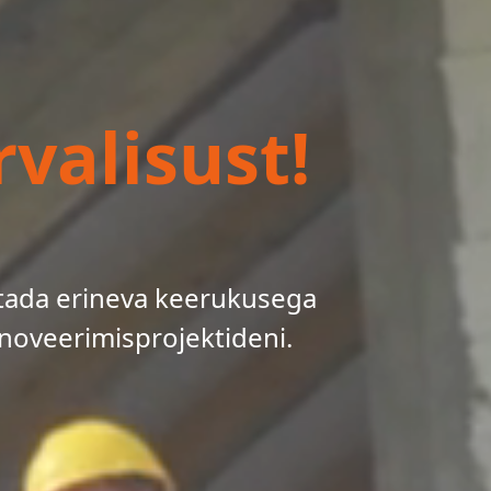
valisust!
tada erineva keerukusega
noveerimisprojektideni.