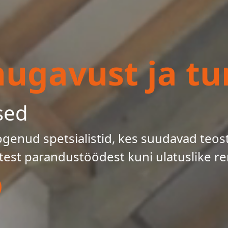
gavust ja tur
sed
enud spetsialistid, kes suudavad teos
test parandustöödest kuni ulatuslike re