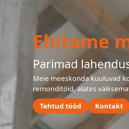
Ehitame mu
Parimad lahendu
Meie meeskonda kuuluvad kog
remonditöid, alates väiksema
Tehtud tööd
Kontakt