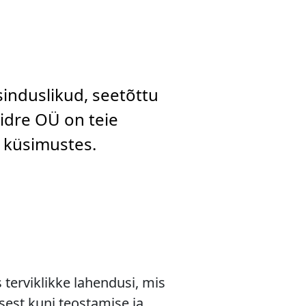
sinduslikud, seetõttu
aidre OÜ on teie
d küsimustes.
terviklikke lahendusi, mis
sest kuni teostamise ja