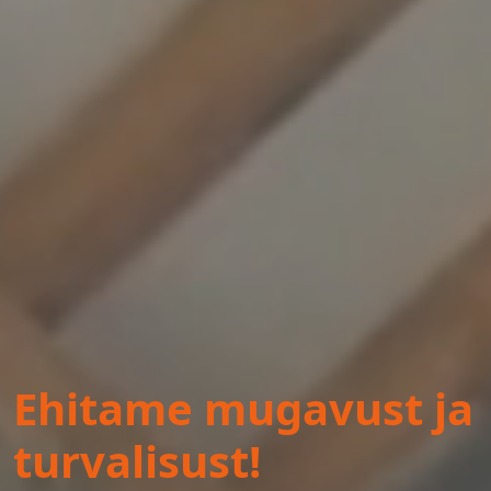
Ehitame mugavust ja
turvalisust!