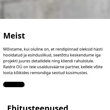
Meist
Mõistame, kui oluline on, et rendipinnad oleksid hästi
hooldatud ja esinduslikud, seetõttu keskendume iga
projekti juures detailidele ning kliendi rahulolule.
Raidre OÜ on teie usaldusväärne partner, kellele võite
loota kõikides remondiga seotud küsimustes.
Contact Us
Ehitusteenused