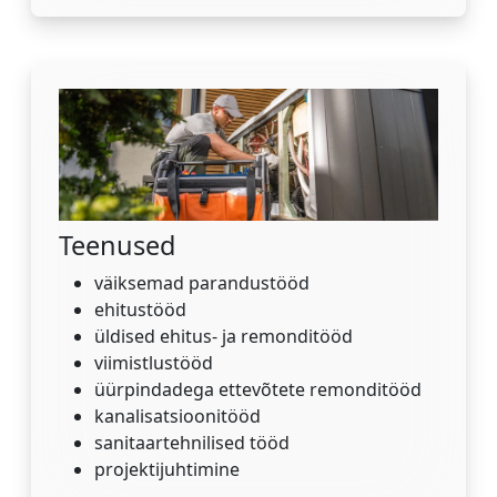
Teenused
väiksemad parandustööd
ehitustööd
üldised ehitus- ja remonditööd
viimistlustööd
üürpindadega ettevõtete remonditööd
kanalisatsioonitööd
sanitaartehnilised tööd
projektijuhtimine