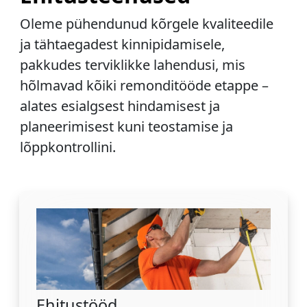
Oleme pühendunud kõrgele kvaliteedile
ja tähtaegadest kinnipidamisele,
pakkudes terviklikke lahendusi, mis
hõlmavad kõiki remonditööde etappe –
alates esialgsest hindamisest ja
planeerimisest kuni teostamise ja
lõppkontrollini.
Ehitustööd