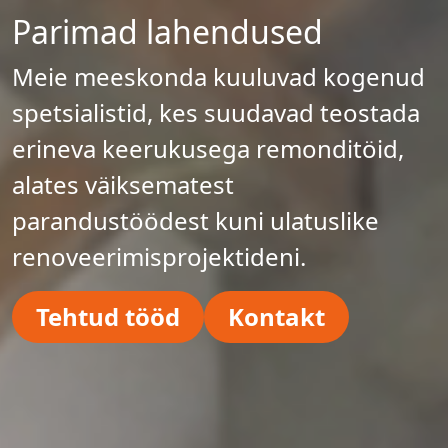
Parimad lahendused
Meie meeskonda kuuluvad kogenud
spetsialistid, kes suudavad teostada
erineva keerukusega remonditöid,
alates väiksematest
parandustöödest kuni ulatuslike
renoveerimisprojektideni.
Tehtud tööd
Kontakt