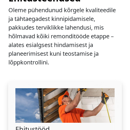
Oleme pühendunud kõrgele kvaliteedile
ja tähtaegadest kinnipidamisele,
pakkudes terviklikke lahendusi, mis
hõlmavad kõiki remonditööde etappe –
alates esialgsest hindamisest ja
planeerimisest kuni teostamise ja
lõppkontrollini.
Ehitustööd