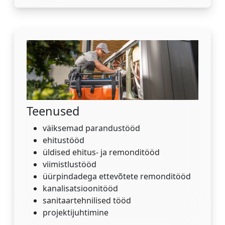
Teenused
väiksemad parandustööd
ehitustööd
üldised ehitus- ja remonditööd
viimistlustööd
üürpindadega ettevõtete remonditööd
kanalisatsioonitööd
sanitaartehnilised tööd
projektijuhtimine