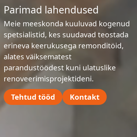
Parimad lahendused
Meie meeskonda kuuluvad kogenud
spetsialistid, kes suudavad teostada
erineva keerukusega remonditöid,
alates väiksematest
parandustöödest kuni ulatuslike
renoveerimisprojektideni.
Tehtud tööd
Kontakt