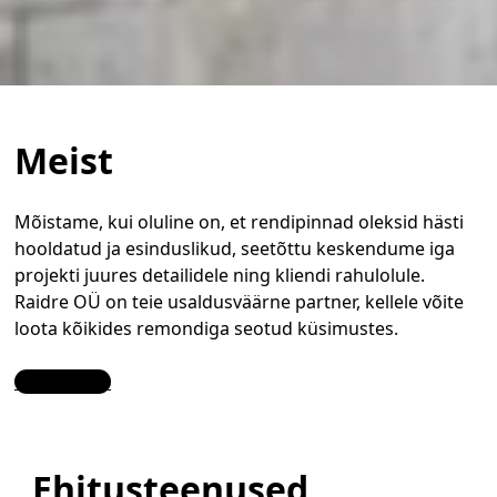
Meist
Mõistame, kui oluline on, et rendipinnad oleksid hästi
hooldatud ja esinduslikud, seetõttu keskendume iga
projekti juures detailidele ning kliendi rahulolule.
Raidre OÜ on teie usaldusväärne partner, kellele võite
loota kõikides remondiga seotud küsimustes.
Contact Us
Ehitusteenused