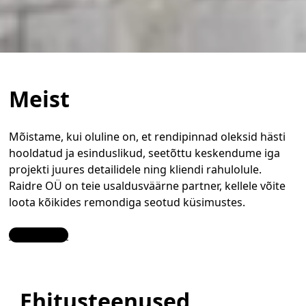
Meist
Mõistame, kui oluline on, et rendipinnad oleksid hästi
hooldatud ja esinduslikud, seetõttu keskendume iga
projekti juures detailidele ning kliendi rahulolule.
Raidre OÜ on teie usaldusväärne partner, kellele võite
loota kõikides remondiga seotud küsimustes.
Contact Us
Ehitusteenused