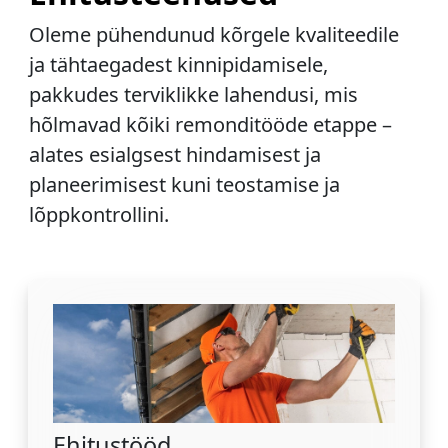
Oleme pühendunud kõrgele kvaliteedile
ja tähtaegadest kinnipidamisele,
pakkudes terviklikke lahendusi, mis
hõlmavad kõiki remonditööde etappe –
alates esialgsest hindamisest ja
planeerimisest kuni teostamise ja
lõppkontrollini.
Ehitustööd