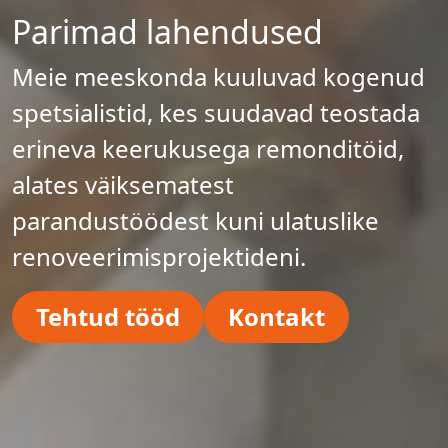
Parimad lahendused
Meie meeskonda kuuluvad kogenud
spetsialistid, kes suudavad teostada
erineva keerukusega remonditöid,
alates väiksematest
parandustöödest kuni ulatuslike
renoveerimisprojektideni.
Tehtud tööd
Kontakt