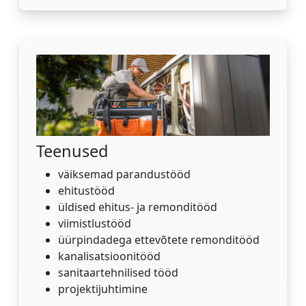
Teenused
väiksemad parandustööd
ehitustööd
üldised ehitus- ja remonditööd
viimistlustööd
üürpindadega ettevõtete remonditööd
kanalisatsioonitööd
sanitaartehnilised tööd
projektijuhtimine