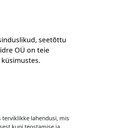
sinduslikud, seetõttu
aidre OÜ on teie
d küsimustes.
terviklikke lahendusi, mis
sest kuni teostamise ja