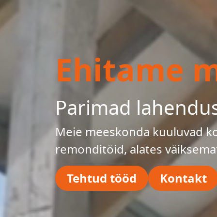
Ehitame mu
Parimad lahendu
Meie meeskonda kuuluvad kog
remonditöid, alates väiksema
Tehtud tööd
Kontakt