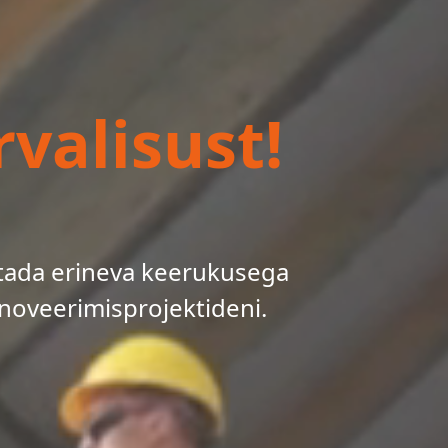
valisust!
tada erineva keerukusega
noveerimisprojektideni.