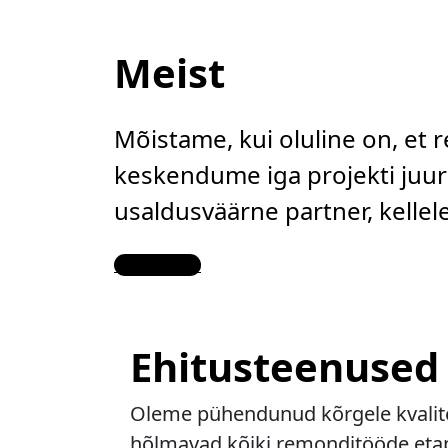
Meist
Mõistame, kui oluline on, et 
keskendume iga projekti juure
usaldusväärne partner, kelle
Contact Us
Ehitusteenused
Oleme pühendunud kõrgele kvalitee
hõlmavad kõiki remonditööde etapp