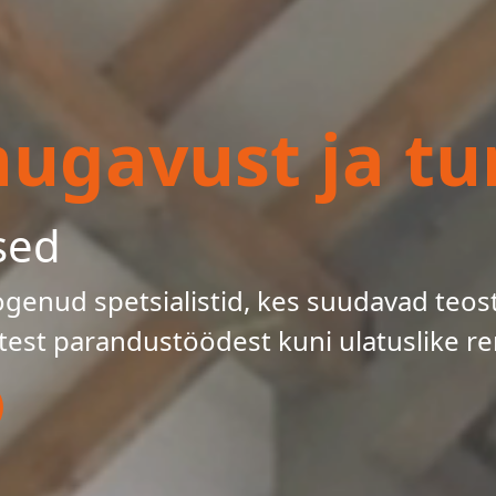
gavust ja tur
sed
enud spetsialistid, kes suudavad teos
test parandustöödest kuni ulatuslike re