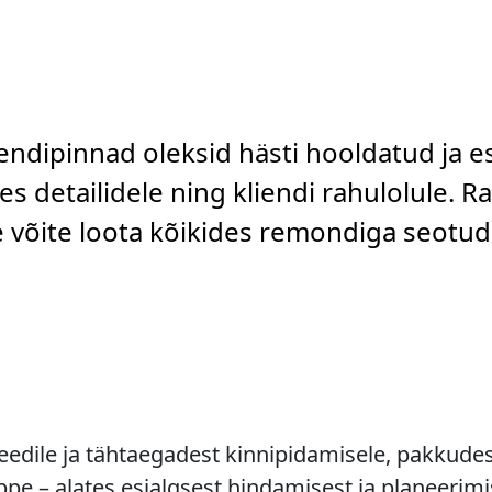
rendipinnad oleksid hästi hooldatud ja e
s detailidele ning kliendi rahulolule. R
le võite loota kõikides remondiga seotu
dile ja tähtaegadest kinnipidamisele, pakkudes 
e – alates esialgsest hindamisest ja planeerimi