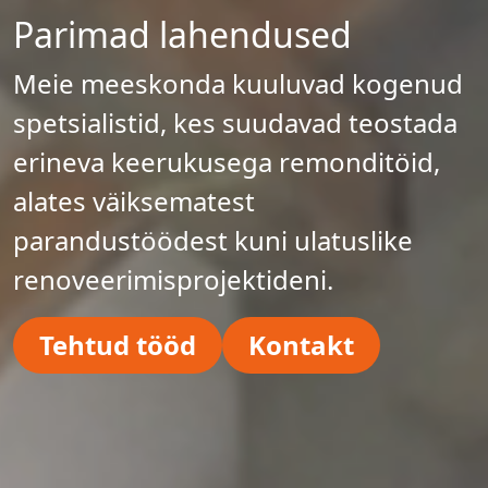
Parimad lahendused
Meie meeskonda kuuluvad kogenud
spetsialistid, kes suudavad teostada
erineva keerukusega remonditöid,
alates väiksematest
parandustöödest kuni ulatuslike
renoveerimisprojektideni.
Tehtud tööd
Kontakt