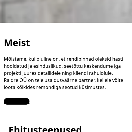
Meist
Mõistame, kui oluline on, et rendipinnad oleksid hästi
hooldatud ja esinduslikud, seetõttu keskendume iga
projekti juures detailidele ning kliendi rahulolule.
Raidre OÜ on teie usaldusväärne partner, kellele võite
loota kõikides remondiga seotud küsimustes.
Contact Us
Ehitusteenused