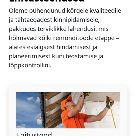
Oleme pühendunud kõrgele kvaliteedile
ja tähtaegadest kinnipidamisele,
pakkudes terviklikke lahendusi, mis
hõlmavad kõiki remonditööde etappe –
alates esialgsest hindamisest ja
planeerimisest kuni teostamise ja
lõppkontrollini.
Ehitustööd