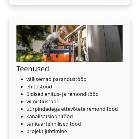
Teenused
väiksemad parandustööd
ehitustööd
üldised ehitus- ja remonditööd
viimistlustööd
üürpindadega ettevõtete remonditööd
kanalisatsioonitööd
sanitaartehnilised tööd
projektijuhtimine