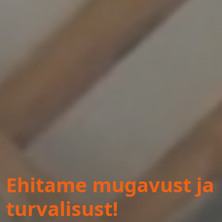
Ehitame mugavust ja
turvalisust!