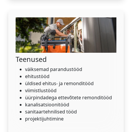
Teenused
väiksemad parandustööd
ehitustööd
üldised ehitus- ja remonditööd
viimistlustööd
üürpindadega ettevõtete remonditööd
kanalisatsioonitööd
sanitaartehnilised tööd
projektijuhtimine