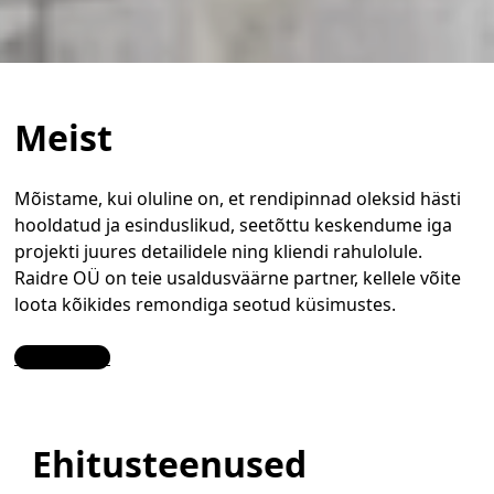
Meist
Mõistame, kui oluline on, et rendipinnad oleksid hästi
hooldatud ja esinduslikud, seetõttu keskendume iga
projekti juures detailidele ning kliendi rahulolule.
Raidre OÜ on teie usaldusväärne partner, kellele võite
loota kõikides remondiga seotud küsimustes.
Contact Us
Ehitusteenused