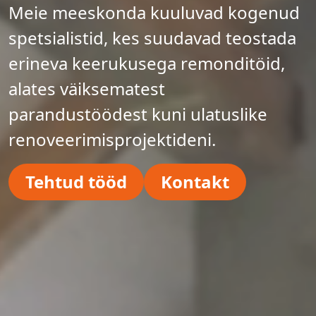
Meie meeskonda kuuluvad kogenud
spetsialistid, kes suudavad teostada
erineva keerukusega remonditöid,
alates väiksematest
parandustöödest kuni ulatuslike
renoveerimisprojektideni.
Tehtud tööd
Kontakt