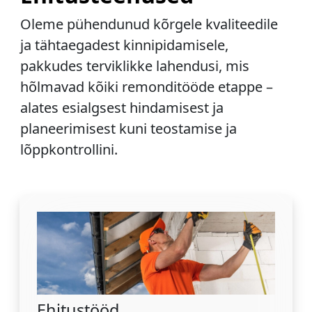
Oleme pühendunud kõrgele kvaliteedile
ja tähtaegadest kinnipidamisele,
pakkudes terviklikke lahendusi, mis
hõlmavad kõiki remonditööde etappe –
alates esialgsest hindamisest ja
planeerimisest kuni teostamise ja
lõppkontrollini.
Ehitustööd