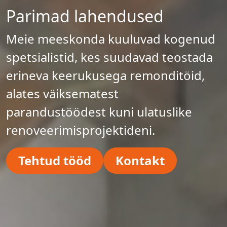
Parimad lahendused
Meie meeskonda kuuluvad kogenud
spetsialistid, kes suudavad teostada
erineva keerukusega remonditöid,
alates väiksematest
parandustöödest kuni ulatuslike
renoveerimisprojektideni.
Tehtud tööd
Kontakt