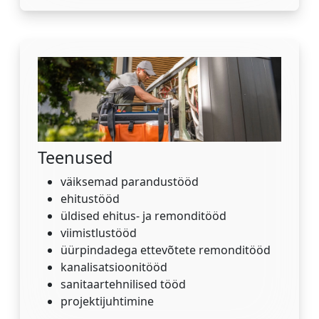
Teenused
väiksemad parandustööd
ehitustööd
üldised ehitus- ja remonditööd
viimistlustööd
üürpindadega ettevõtete remonditööd
kanalisatsioonitööd
sanitaartehnilised tööd
projektijuhtimine