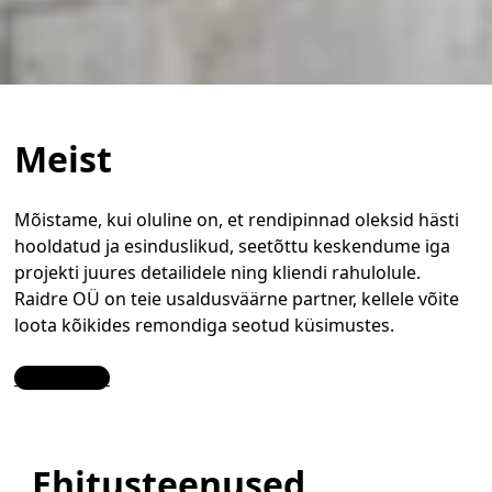
Meist
Mõistame, kui oluline on, et rendipinnad oleksid hästi
hooldatud ja esinduslikud, seetõttu keskendume iga
projekti juures detailidele ning kliendi rahulolule.
Raidre OÜ on teie usaldusväärne partner, kellele võite
loota kõikides remondiga seotud küsimustes.
Contact Us
Ehitusteenused