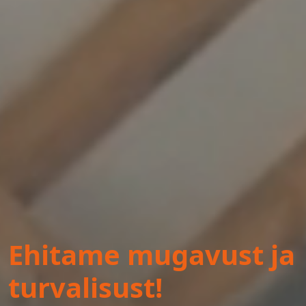
Ehitame mugavust ja
turvalisust!