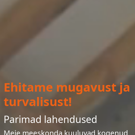
Ehitame mugavust ja
turvalisust!
Parimad lahendused
Meie meeskonda kuuluvad kogenud