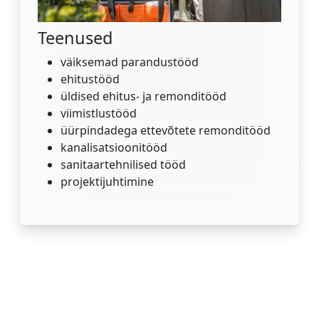
Teenused
väiksemad parandustööd
ehitustööd
üldised ehitus- ja remonditööd
viimistlustööd
üürpindadega ettevõtete remonditööd
kanalisatsioonitööd
sanitaartehnilised tööd
projektijuhtimine