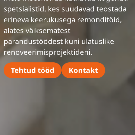
spetsialistid, kes suudavad teostada
erineva keerukusega remonditöid,
alates väiksematest
parandustöödest kuni ulatuslike
renoveerimisprojektideni.
Tehtud tööd
Kontakt