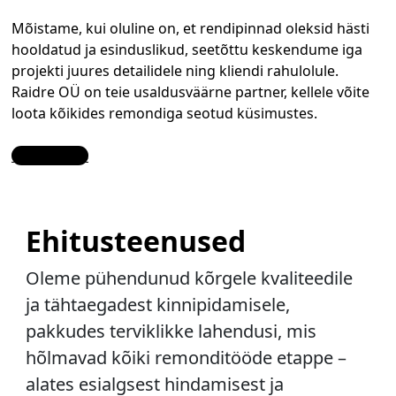
Mõistame, kui oluline on, et rendipinnad oleksid hästi
hooldatud ja esinduslikud, seetõttu keskendume iga
projekti juures detailidele ning kliendi rahulolule.
Raidre OÜ on teie usaldusväärne partner, kellele võite
loota kõikides remondiga seotud küsimustes.
Contact Us
Ehitusteenused
Oleme pühendunud kõrgele kvaliteedile
ja tähtaegadest kinnipidamisele,
pakkudes terviklikke lahendusi, mis
hõlmavad kõiki remonditööde etappe –
alates esialgsest hindamisest ja