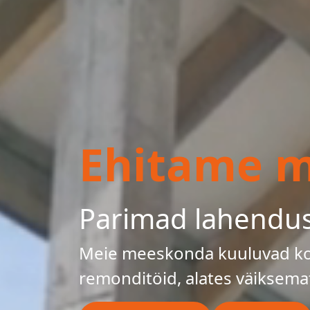
Ehitame mu
Parimad lahendu
Meie meeskonda kuuluvad kog
remonditöid, alates väiksema