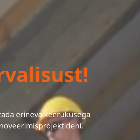
valisust!
tada erineva keerukusega
noveerimisprojektideni.