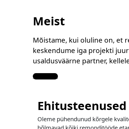
Meist
Mõistame, kui oluline on, et 
keskendume iga projekti juure
usaldusväärne partner, kelle
Contact Us
Ehitusteenused
Oleme pühendunud kõrgele kvalitee
hõlmavad kõiki remonditööde etapp