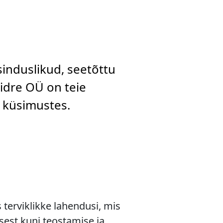
sinduslikud, seetõttu
aidre OÜ on teie
d küsimustes.
terviklikke lahendusi, mis
sest kuni teostamise ja