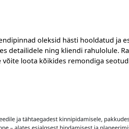
rendipinnad oleksid hästi hooldatud ja e
s detailidele ning kliendi rahulolule. R
le võite loota kõikides remondiga seotu
dile ja tähtaegadest kinnipidamisele, pakkudes 
e – alates esialgsest hindamisest ja planeerimi