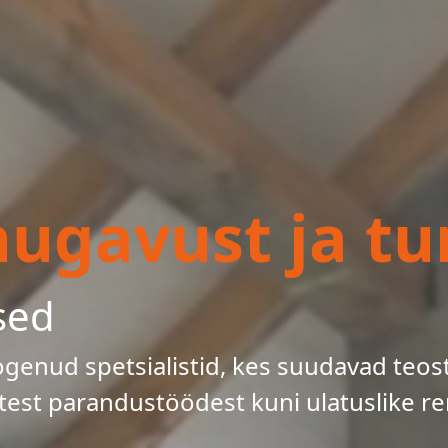
gavust ja tur
sed
enud spetsialistid, kes suudavad teos
test parandustöödest kuni ulatuslike re