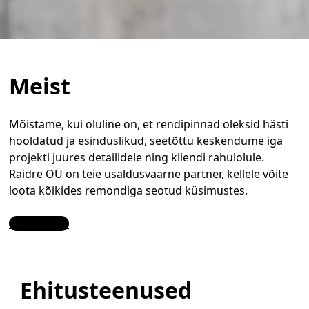
Meist
Mõistame, kui oluline on, et rendipinnad oleksid hästi
hooldatud ja esinduslikud, seetõttu keskendume iga
projekti juures detailidele ning kliendi rahulolule.
Raidre OÜ on teie usaldusväärne partner, kellele võite
loota kõikides remondiga seotud küsimustes.
Contact Us
Ehitusteenused