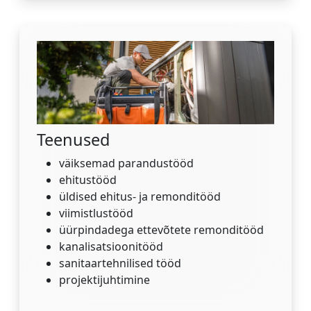
Teenused
väiksemad parandustööd
ehitustööd
üldised ehitus- ja remonditööd
viimistlustööd
üürpindadega ettevõtete remonditööd
kanalisatsioonitööd
sanitaartehnilised tööd
projektijuhtimine