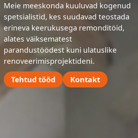
Meie meeskonda kuuluvad kogenud
spetsialistid, kes suudavad teostada
erineva keerukusega remonditöid,
alates väiksematest
parandustöödest kuni ulatuslike
renoveerimisprojektideni.
Tehtud tööd
Kontakt